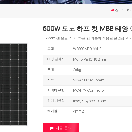
집
18
500W 모노 하프 컷 MBB 태양
182mm 셀 모노 PERC 하프 컷 기술이 적용된 단결정 MBB,
모델 :
WP500M10-66HPH
태양 전지 :
Mono PERC 182mm
무게 :
26kg
치수 :
2094*1134*35mm
커넥터 유형 :
MC4 PV Connector
전기 배선함 :
IP68, 3 Bypass Diode
케이블 :
4mm2
지금 문의