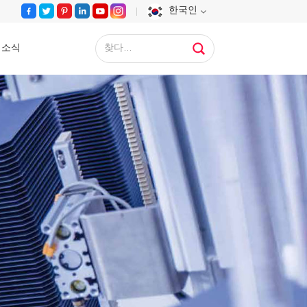
한국인
소식
English
Français
Deutsch
Русский
Español
Português
عربي
日语