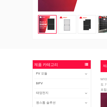
제품 카테고리
제
PV 모듈
M1
BIPV
도 
프칩
태양전지
원스톱 솔루션