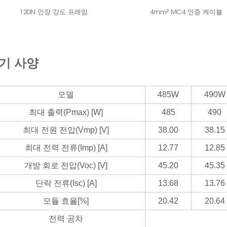
120N 인장 강도 프레임
4mm² MC4 인증 케이블
기 사양
모델
485W
490W
최대 출력(Pmax) [W]
485
490
최대 전원 전압(Vmp) [V]
38.00
38.15
최대 전력 전류(Imp) [A]
12.77
12.85
개방 회로 전압(Voc) [V]
45.20
45.35
단락 전류(Isc) [A]
13.68
13.76
모듈 효율[%]
20.42
20.64
전력 공차