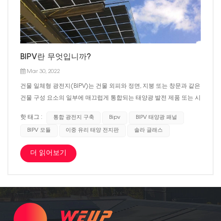
BIPV란 무엇입니까?
Mar 30, 2022
건물 일체형 광전지(BIPV)는 건물 외피와 정면, 지붕 또는 창문과 같은
건물 구성 요소의 일부에 매끄럽게 통합되는 태양광 발전 제품 또는 시
스템입니다. 이중 목적을 제공하는 BIPV 시스템은 태양 에너지를 전기
핫 태그 :
통합 광전지 구축
Bipv
BIPV 태양광 패널
로 동시에 변환하고 다음과 같은 건물 외피 기능을 제공하는 건물 외피
BIPV 모듈
이중 유리 태양 전지판
솔라 글래스
의 통합 구성 요소입니다.날씨 보호단열재소음 방지일광 조명안전 애
플리케이션​ 1. 파사드 – PV는 건물 측면에 통합되어 기존의 유리창을
더 읽어보기
반투명 박막 또는 결정질 태양광 패널로 대체할 수 있습니다. 이러한
표면은 옥상 시스템보다 직사광선에 대한 접근성이 낮지만 일반적으
로 사용 가능한 면적이 더 큽니다. 개조 응용 분야에서 PV 패널은 보기
좋지 않거나 열화된 건물 외관을 위장하는 데에도 사용할 수 있습니다.
2. 옥상 – 이러한 응용 분야에서 PV 재료는 지붕 재료 또는 경우에 따라
지붕 자체를 대체합니다. 일부 회사는 합판 유리로 만든 일체형 일체형