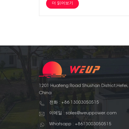
더 읽어보기
여 주전자를 끓이고 있는데 주전자가 깜박거립니다
반응할 수 없습니다. 하이브리드 솔라 이 시스템은
및 배터리 뱅크로 구성됩니다. 그리드 연결은 잉여
를 포착하여 배터리에 저장하도록 설계되었습니다.
사용되는 에너지를 줄이거나 제거할 수 있습니다.
오프 그리드 시스템은 일반적으로 며칠 동안의 악
로 다음날 태양이 나올 때까지 밤을 지새울 수 있
가 있으므로 정전 시 백업 전원이 필요합니다. 일
야 합니다. 백업 기능은 순전히 밤에 사용할 과도
발견하게 될 것입니다. 처음에 배터리 설치에 대해
하고 소비 모니터링이 있는지 확인하십시오. 그런
형 태양열 일부 영역에는 연결할 그리드가 없습니
1201 Huafeng Road Shushan District,Hefei,
니다. 독립 실행형 시스템의 예는 다음과 같습니다.
China
선에서 300m 이상 떨어져 있으면 전력망에서 벗
전화 : +86 13003050515
멀리 떨어져 있으며 유일한 옵션은 자체 독립 전력
인 독립 시스템이 필요한 경우가 많습니다.라디오 
이메일 : sales@weuppower.com
니다. 이러한 상판에 전원 케이블을 연결하는 것은
합리적입니다. 독립형 시스템에는 다음이 포함됩니다
Whatsapp : +8613003050515